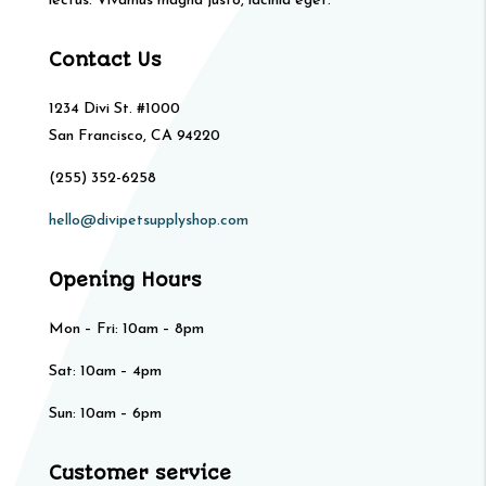
lectus. Vivamus magna justo, lacinia eget.
Contact Us
1234 Divi St. #1000
San Francisco, CA 94220
(255) 352-6258
hello@divipetsupplyshop.com
Opening Hours
Mon – Fri: 10am – 8pm
Sat: 10am – 4pm​​
Sun: 10am – 6pm
Customer service