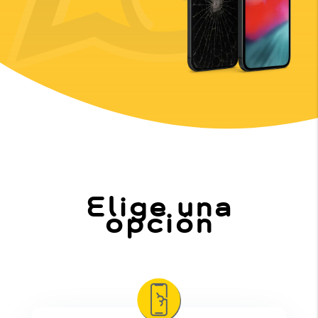
Elige una
opción