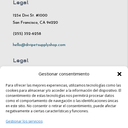
Legal
1234 Divi St. #1000
San Francisco, CA 94220
(255) 352-6258
hello@divipetsupplyshop.com
Legal
Gestionar consentimiento
Mon – Fri: 10am – 8pm
Sat: 10am – 4pm​​
Para ofrecer las mejores experiencias, utilizamos tecnologías como las
cookies para almacenar y/o acceder a la información del dispositivo. El
consentimiento de estas tecnologías nos permitirá procesar datos
Sun: 10am – 6pm
como el comportamiento de navegación o las identificaciones únicas
en este sitio. No consentir o retirar el consentimiento, puede afectar
Legal
negativamente a ciertas características y funciones.
Gestionar los servicios
Shipping & Returns