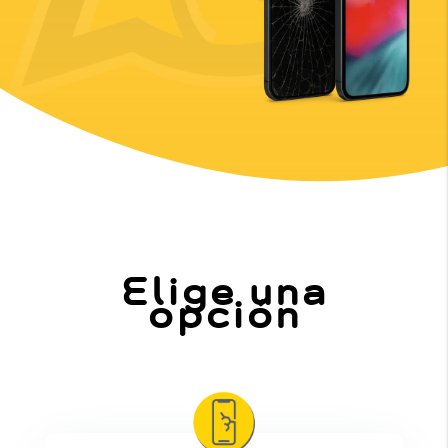
Elige una
opción