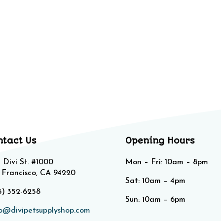
ntact Us
Opening Hours
 Divi St. #1000
Mon – Fri: 10am – 8pm
 Francisco, CA 94220
Sat: 10am – 4pm​​
5) 352-6258
Sun: 10am – 6pm
lo@divipetsupplyshop.com