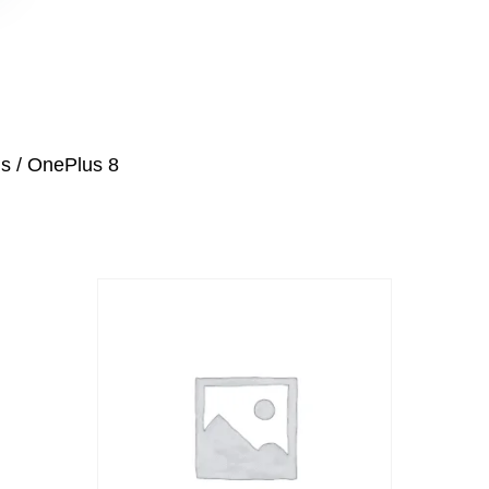
us
/
OnePlus 8