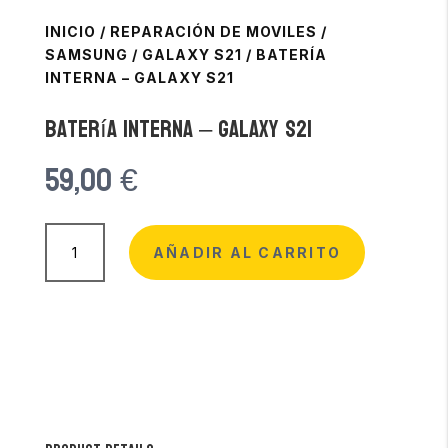
INICIO
/
REPARACIÓN DE MOVILES
/
SAMSUNG
/
GALAXY S21
/
BATERÍA
INTERNA – GALAXY S21
Batería Interna – Galaxy S21
59,00
€
Batería
Interna
AÑADIR AL CARRITO
-
Galaxy
S21
cantidad