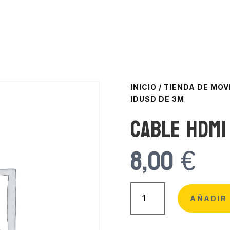
INICIO
/
TIENDA DE MOV
IDUSD DE 3M
Cable HDMI
8,00
€
Cable
HDMI
AÑADIR 
IDUSD
de