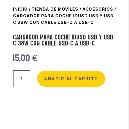
INICIO
/
TIENDA DE MOVILES
/
ACCESORIOS
/
CARGADOR PARA COCHE IDUSD USB Y USB-
C 38W CON CABLE USB-C A USB-C
Cargador para coche IDUSD USB y USB-
C 38W con cable USB-C a USB-C
15,00
€
Cargador
para
AÑADIR AL CARRITO
coche
IDUSD
USB
y
USB-
C
38W