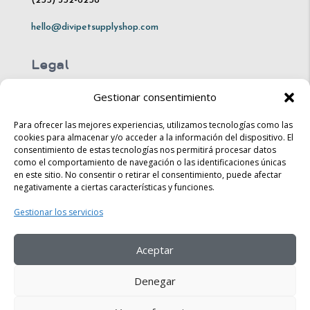
(255) 352-6258
hello@divipetsupplyshop.com
Legal
Gestionar consentimiento
Mon – Fri: 10am – 8pm
Sat: 10am – 4pm​​
Para ofrecer las mejores experiencias, utilizamos tecnologías como las
cookies para almacenar y/o acceder a la información del dispositivo. El
consentimiento de estas tecnologías nos permitirá procesar datos
Sun: 10am – 6pm
como el comportamiento de navegación o las identificaciones únicas
en este sitio. No consentir o retirar el consentimiento, puede afectar
Legal
negativamente a ciertas características y funciones.
Gestionar los servicios
Shipping & Returns
Store Policy​​
Aceptar
FAQ
Denegar