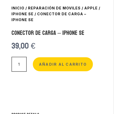
INICIO
/
REPARACIÓN DE MOVILES
/
APPLE
/
IPHONE SE
/
CONECTOR DE CARGA –
IPHONE SE
Conector de Carga – iPhone SE
39,00
€
Conector
de
AÑADIR AL CARRITO
Carga
-
iPhone
SE
cantidad