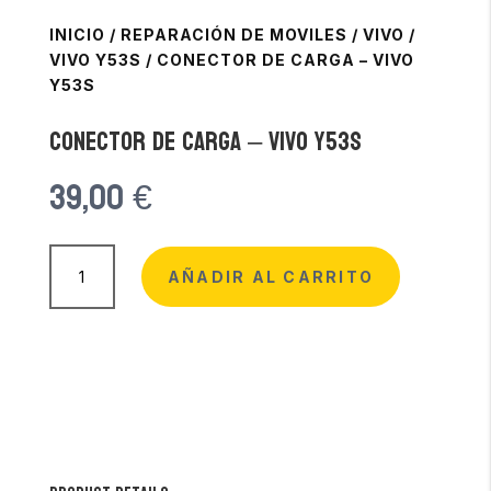
INICIO
/
REPARACIÓN DE MOVILES
/
VIVO
/
VIVO Y53S
/
CONECTOR DE CARGA – VIVO
Y53S
Conector de Carga – Vivo Y53s
39,00
€
Conector
de
AÑADIR AL CARRITO
Carga
-
Vivo
Y53s
cantidad