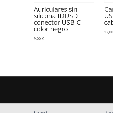
Auriculares sin
Ca
silicona IDUSD
US
conector USB-C
ca
color negro
17,0
9,00
€