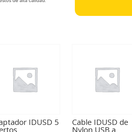
stos de alta calidad.
aptador IDUSD 5
Cable IDUSD de
ertos
Nylon USB a