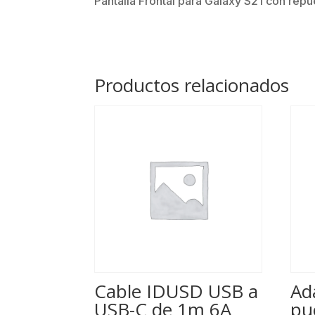
Pantalla Frontal para Galaxy S21 con repue
Productos relacionados
Cable IDUSD USB a
Ad
USB-C de 1m 6A
pu