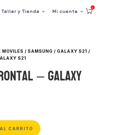
0
Taller y Tienda
Mi cuenta
 MOVILES
/
SAMSUNG
/
GALAXY S21
/
ALAXY S21
rontal – Galaxy
AL CARRITO