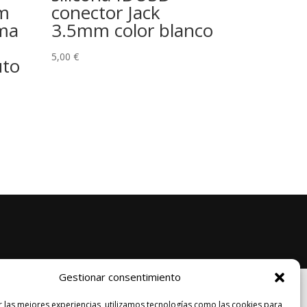
2m
conector Jack
ema
3.5mm color blanco
5,00
€
uto
Gestionar consentimiento
Legal
r las mejores experiencias, utilizamos tecnologías como las cookies para