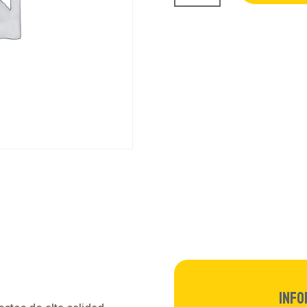
-
Galaxy
S21
cantidad
Info