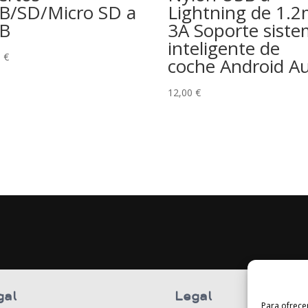
B/SD/Micro SD a
Lightning de 1.
B
3A Soporte sist
inteligente de
0
€
coche Android A
12,00
€
gal
Legal
Para ofrece