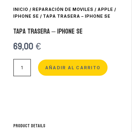
INICIO
/
REPARACIÓN DE MOVILES
/
APPLE
/
IPHONE SE
/
TAPA TRASERA – IPHONE SE
Tapa Trasera – iPhone SE
69,00
€
Tapa
Trasera
AÑADIR AL CARRITO
-
iPhone
SE
cantidad
Product Details