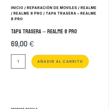
INICIO
/
REPARACIÓN DE MOVILES
/
REALME
/
REALME 8 PRO
/
TAPA TRASERA – REALME
8 PRO
Tapa Trasera – Realme 8 Pro
69,00
€
Tapa
Trasera
AÑADIR AL CARRITO
-
Realme
8
Pro
cantidad