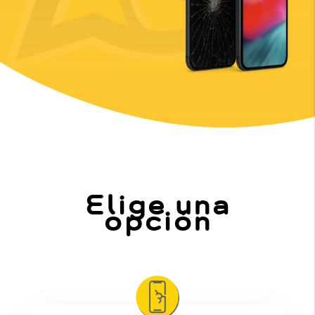
Elige una
opción