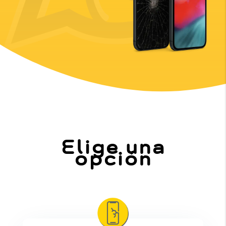
Elige una
opción