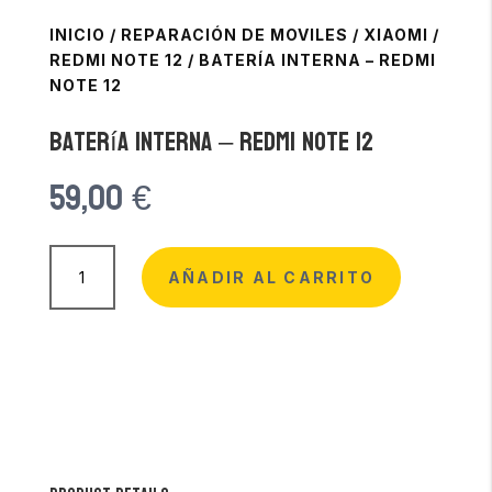
INICIO
/
REPARACIÓN DE MOVILES
/
XIAOMI
/
REDMI NOTE 12
/
BATERÍA INTERNA – REDMI
NOTE 12
Batería Interna – Redmi Note 12
59,00
€
Batería
Interna
AÑADIR AL CARRITO
-
Redmi
Note
12
cantidad