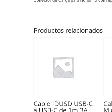
Conector de Carga para Honor 10 con repu
Productos relacionados
Cable IDUSD USB-C
Ca
a USB-C de 1m 3A
Mi