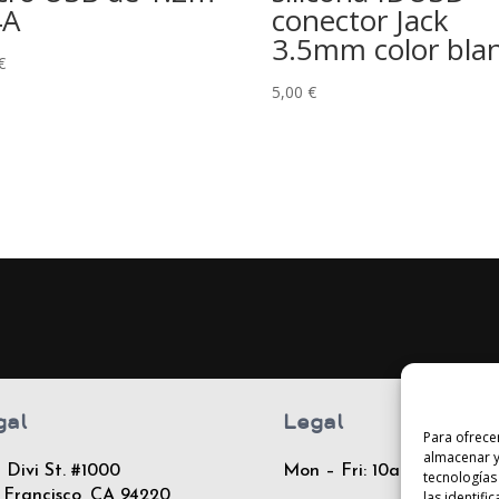
4A
conector Jack
3.5mm color bla
€
5,00
€
gal
Legal
Para ofrece
almacenar y
 Divi St. #1000
Mon – Fri: 10am – 8pm
tecnologías
 Francisco, CA 94220
las identifi