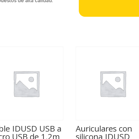
estos de alta calidad.
ble IDUSD USB a
Auriculares con
cro USB de 1.2m
silicona IDUSD