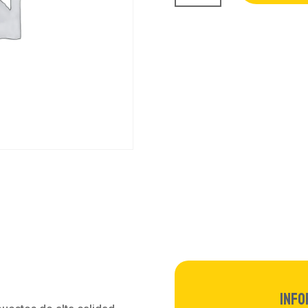
Carga
-
Honor
10
cantidad
Info