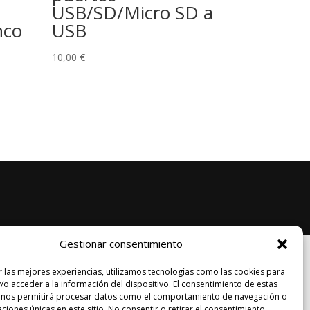
USB/SD/Micro SD a
nco
USB
10,00
€
Gestionar consentimiento
Legal
r las mejores experiencias, utilizamos tecnologías como las cookies para
/o acceder a la información del dispositivo. El consentimiento de estas
Shipping & Returns
 nos permitirá procesar datos como el comportamiento de navegación o
caciones únicas en este sitio. No consentir o retirar el consentimiento,