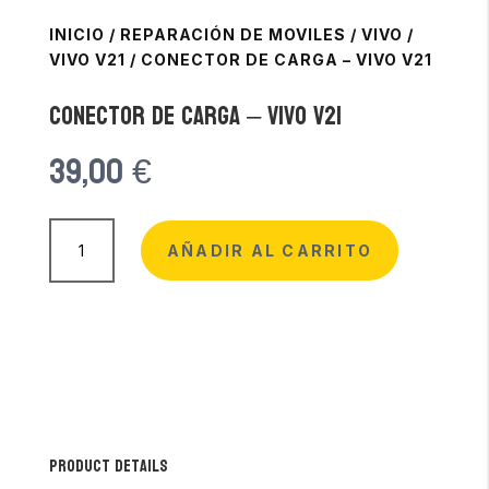
INICIO
/
REPARACIÓN DE MOVILES
/
VIVO
/
VIVO V21
/
CONECTOR DE CARGA – VIVO V21
Conector de Carga – Vivo V21
39,00
€
Conector
de
AÑADIR AL CARRITO
Carga
-
Vivo
V21
cantidad
Product Details