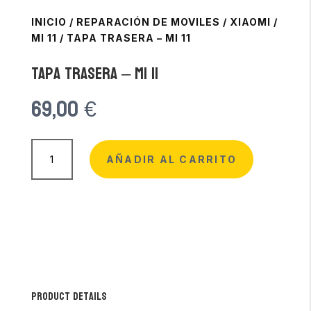
INICIO
/
REPARACIÓN DE MOVILES
/
XIAOMI
/
MI 11
/
TAPA TRASERA – MI 11
Tapa Trasera – Mi 11
69,00
€
Tapa
Trasera
AÑADIR AL CARRITO
-
Mi
11
cantidad
Product Details