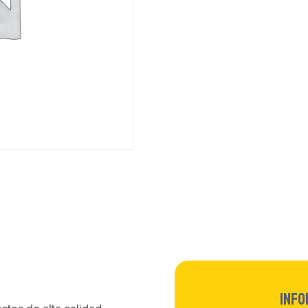
X3
Pro
cantidad
Info