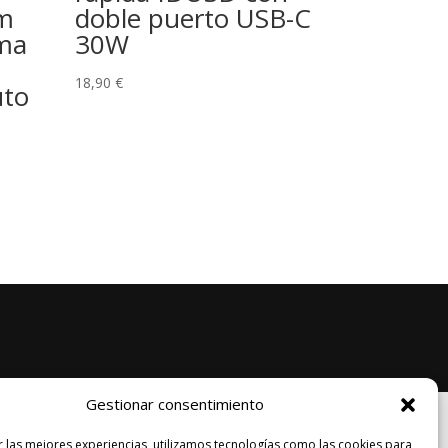
2m
doble puerto USB-C
ema
30W
18,90
€
uto
Gestionar consentimiento
Legal
r las mejores experiencias, utilizamos tecnologías como las cookies para