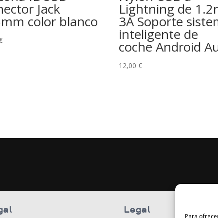
nector Jack
Lightning de 1.
5mm color blanco
3A Soporte sist
inteligente de
€
coche Android A
12,00
€
gal
Legal
Para ofrece