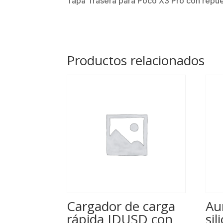
Tapa Trasera para Poco X3 Pro con repues
Productos relacionados
Cargador de carga
Au
rápida IDUSD con
si