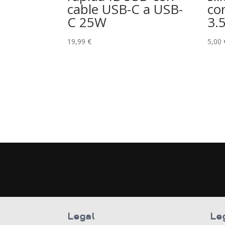
cable USB-C a USB-
co
C 25W
3.
19,99
€
5,00
Legal
Le