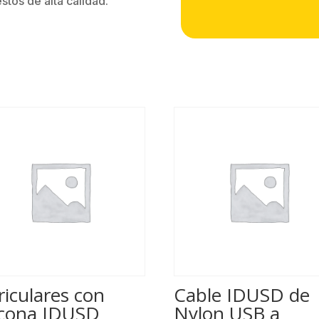
tos de alta calidad.
riculares con
Cable IDUSD de
licona IDUSD
Nylon USB a